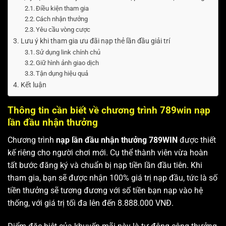
Điều kiện tham gia
Cách nhận thưởng
Yêu cầu vòng cược
Lưu ý khi tham gia ưu đãi nạp thẻ lần đầu giải trí
Sử dụng link chính chủ
Giữ hình ảnh giao dịch
Tận dụng hiệu quả
Kết luận
Thông tin cần biết về chương trình 789win nạp
lần đầu nhận thưởng
Chương trình
nạp lần đầu nhận thưởng 789WIN
được thiết
kế riêng cho người chơi mới. Cụ thể thành viên vừa hoàn
tất bước đăng ký và chuẩn bị nạp tiền lần đầu tiên. Khi
tham gia, bạn sẽ được nhận 100% giá trị nạp đầu, tức là số
tiền thưởng sẽ tương đương với số tiền bạn nạp vào hệ
thống, với giá trị tối đa lên đến 8.888.000 VNĐ.