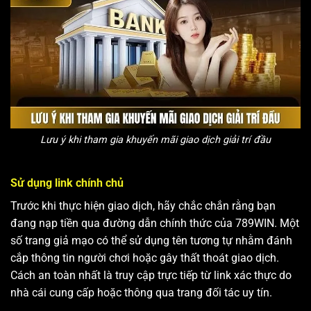
Lưu ý khi tham gia khuyến mãi giao dịch giải trí đầu
Sử dụng link chính chủ
Trước khi thực hiện giao dịch, hãy chắc chắn rằng bạn
đang nạp tiền qua đường dẫn chính thức của 789WIN. Một
số trang giả mạo có thể sử dụng tên tương tự nhằm đánh
cắp thông tin người chơi hoặc gây thất thoát giao dịch.
Cách an toàn nhất là truy cập trực tiếp từ link xác thực do
nhà cái cung cấp hoặc thông qua trang đối tác uy tín.