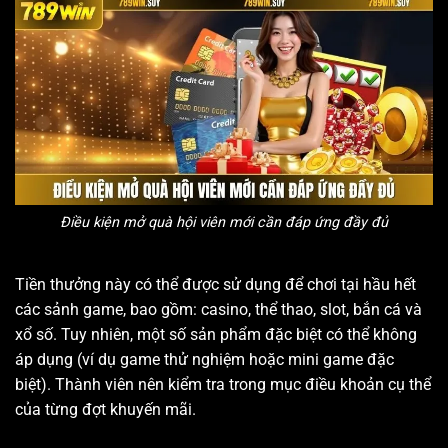
Điều kiện mở quà hội viên mới cần đáp ứng đầy đủ
Tiền thưởng này có thể được sử dụng để chơi tại hầu hết
các sảnh game, bao gồm: casino, thể thao, slot, bắn cá và
xổ số. Tuy nhiên, một số sản phẩm đặc biệt có thể không
áp dụng (ví dụ game thử nghiệm hoặc mini game đặc
biệt). Thành viên nên kiểm tra trong mục điều khoản cụ thể
của từng đợt khuyến mãi.