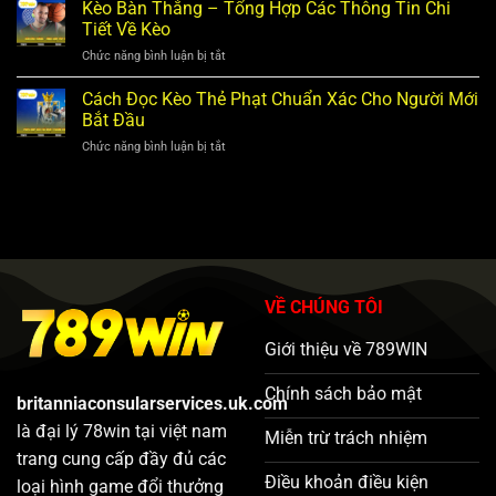
Cá
Kèo Bàn Thắng – Tổng Hợp Các Thông Tin Chi
Cập
Cược
Nhật
Tiết Về Kèo
Bóng
Mới
Chức năng bình luận bị tắt
ở
Ảo
Nhất
Kèo
Hay
Tại
Bàn
Cách Đọc Kèo Thẻ Phạt Chuẩn Xác Cho Người Mới
Tổng
798WIN
Thắng
Hợp
Bắt Đầu
–
Từ
Chức năng bình luận bị tắt
ở
Tổng
Các
Cách
Hợp
Cao
Đọc
Các
Thủ
Kèo
Thông
Thẻ
Tin
Phạt
Chi
Chuẩn
Tiết
Xác
Về
Cho
Kèo
VỀ CHÚNG TÔI
Người
Mới
Giới thiệu về 789WIN
Bắt
Đầu
Chính sách bảo mật
britanniaconsularservices.uk.com
là đại lý 78win tại việt nam
Miễn trừ trách nhiệm
trang cung cấp đầy đủ các
Điều khoản điều kiện
loại hình game đổi thưởng