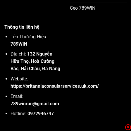
Ceo 789WIN
Thông tin liên hệ
Tên Thương Hiệu:
789WIN
Địa chỉ:
132 Nguyễn
Hữu Thọ, Hoà Cường
Bắc, Hải Châu, Đà Nẵng
Website:
https://britanniaconsularservices.uk.com/
Email:
789winrun@gmail.com
Hotline:
0972946747