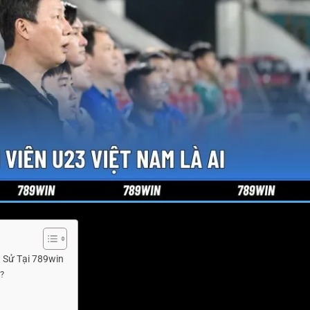
u Sử Tại 789win
y?