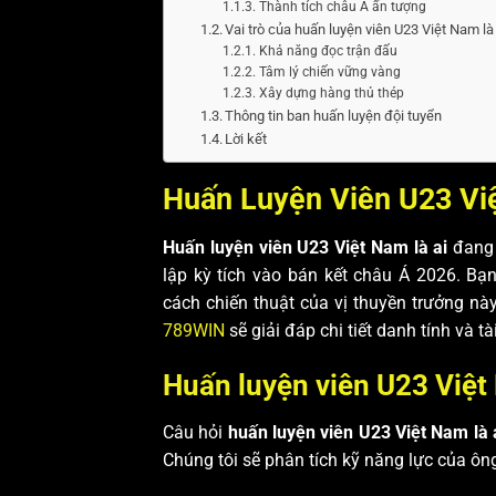
Thành tích châu Á ấn tượng
Vai trò của huấn luyện viên U23 Việt Nam là
Khả năng đọc trận đấu
Tâm lý chiến vững vàng
Xây dựng hàng thủ thép
Thông tin ban huấn luyện đội tuyển
Lời kết
Huấn Luyện Viên U23 Việ
Huấn luyện viên U23 Việt Nam là ai
đang 
lập kỳ tích vào bán kết châu Á 2026. B
cách chiến thuật của vị thuyền trưởng này
789WIN
sẽ giải đáp chi tiết danh tính và t
Huấn luyện viên U23 Việt 
Câu hỏi
huấn luyện viên U23 Việt Nam là 
Chúng tôi sẽ phân tích kỹ năng lực của ông