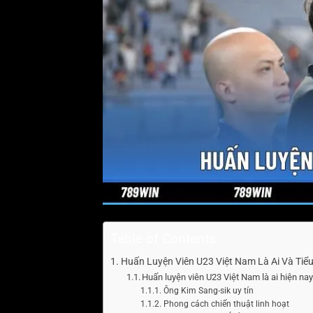
Table of Contents
Huấn Luyện Viên U23 Việt Nam Là Ai Và Tiể
Huấn luyện viên U23 Việt Nam là ai hiện na
Ông Kim Sang-sik uy tín
Phong cách chiến thuật linh hoạt