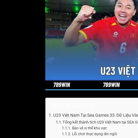
Table of Contents
U23 Việt Nam Tại Sea Games 33: Dữ Liệu Và
Tổng kết thành tích U23 Việt Nam tại SEA
Bảo vệ vị thế khu vực
Lối chơi thực dụng lên ngôi