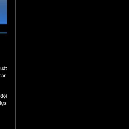
luật
 cân
 đội
 lựa