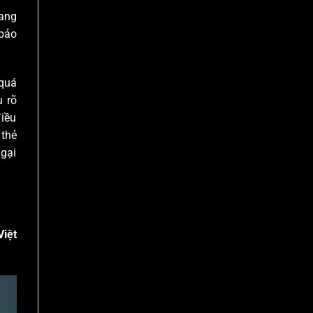
ang
 bảo
 quá
u rõ
điều
 thẻ
ngại
iệt