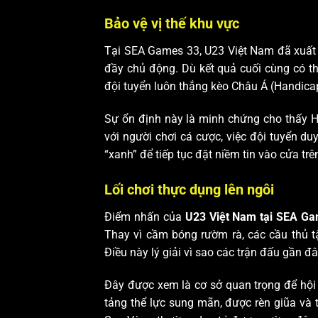
Bảo vệ vị thế khu vực
Tại SEA Games 33, U23 Việt Nam đã xuất s
đầy chủ động. Dù kết quả cuối cùng có th
đội tuyển luôn thắng kèo Châu Á (Handicap
Sự ổn định này là minh chứng cho thấy 
với người chơi cá cược, việc đội tuyển d
“xanh” để tiếp tục đặt niềm tin vào cửa trê
Lối chơi thực dụng lên ngôi
Điểm nhấn của
U23 Việt Nam tại SEA G
Thay vì cầm bóng rườm rà, các cầu thủ tậ
Điều này lý giải vì sao các trận đấu gần 
Đây được xem là cơ sở quan trọng để hội 
tảng thể lực sung mãn, được rèn giũa và 