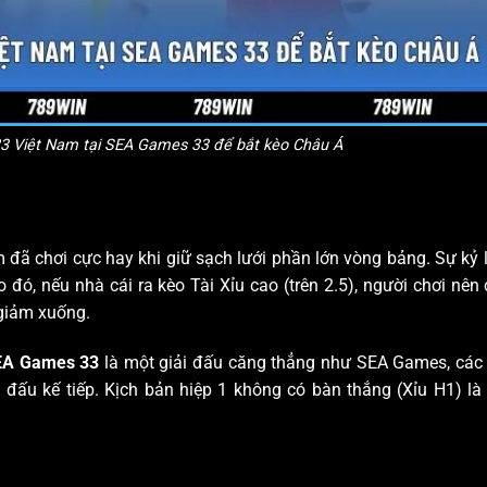
23 Việt Nam tại SEA Games 33 để bắt kèo Châu Á
đã chơi cực hay khi giữ sạch lưới phần lớn vòng bảng. Sự kỷ 
 đó, nếu nhà cái ra kèo Tài Xỉu cao (trên 2.5), người chơi nên
 giảm xuống.
SEA Games 33
là một giải đấu căng thẳng như SEA Games, các
 đấu kế tiếp. Kịch bản hiệp 1 không có bàn thắng (Xỉu H1) là