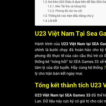
Soi kèo U23 Châu Á dựa trên dữ liệu SEA 
Kèo Tài Xỉu và hàng thủ
Phong độ các trụ cột
Thống kê các trận đấu đáng chú ý
Lời kết
U23 Việt Nam Tại Sea Ga
Hành trình của
U23 Việt Nam tại SEA G
chính là bước chạy đà hoàn hảo cho kỳ t
phong độ thực tế của các cầu thủ trẻ có ổ
thống kê “nóng hổi” từ SEA Games 33 sẽ k
tâm lý của đội tuyển. Hãy cùng hệ thống
lý cho trận bán kết ngày mai.
Tổng kết thành tích U23 
U23 Việt Nam tại SEA Games 33
đã thể hi
Lan. Dữ liệu này cực kỳ có giá trị cho các n