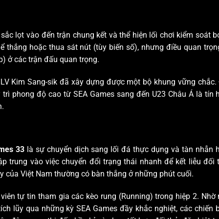
ắc lọt vào đến trận chung kết và thể hiện lối chơi kiểm soát 
ể thắng hoặc thua sát nút (tùy biến số), nhưng điều quan trọn
) ở các trận đấu quan trọng.
HLV Kim Sang-sik đã xây dựng được một bộ khung vững chắc.
uy trì phong độ cao từ SEA Games sang đến U23 Châu Á là tín 
n.
ames 33
là sự chuyển dịch sang lối đá thực dụng và tàn nhẫn 
p trung vào việc chuyển đổi trạng thái nhanh để kết liễu đối 
đây của Việt Nam thường có bàn thắng ở những phút cuối.
viên tự tin tham gia các kèo rung (Running) trong hiệp 2. Nhờ
tích lũy qua những kỳ SEA Games đầy khắc nghiệt, các chiến 