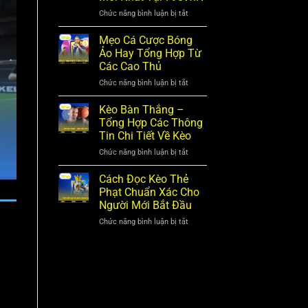
Hôm
Chức năng bình luận bị tắt
ở
Nay
Lịch
Chính
Thi
Xác
Mẹo Cá Cược Bóng
Đấu
Nhất
Ảo Hay Tổng Hợp Từ
World
Tại
Các Cao Thủ
Cup
798win
Chức năng bình luận bị tắt
ở
2026
Mẹo
Cập
Cá
Nhật
Kèo Bàn Thắng –
Cược
Mới
Tổng Hợp Các Thông
Bóng
Nhất
Tin Chi Tiết Về Kèo
Ảo
Tại
Chức năng bình luận bị tắt
ở
Hay
798WIN
Kèo
Tổng
Bàn
Hợp
Cách Đọc Kèo Thẻ
Thắng
Từ
Phạt Chuẩn Xác Cho
–
Các
Người Mới Bắt Đầu
Tổng
Cao
Chức năng bình luận bị tắt
ở
Hợp
Thủ
Cách
Các
Đọc
Thông
Kèo
Tin
Thẻ
Chi
Phạt
Tiết
Chuẩn
Về
Xác
Kèo