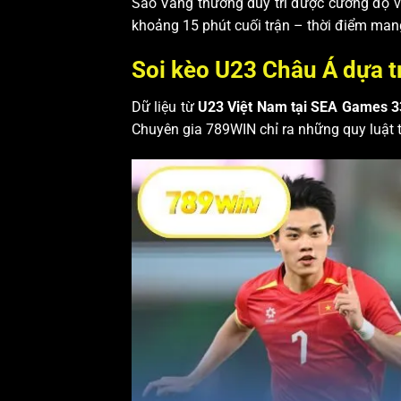
Sao Vàng thường duy trì được cường độ vận
khoảng 15 phút cuối trận – thời điểm mang
Soi kèo U23 Châu Á dựa t
Dữ liệu từ
U23 Việt Nam tại SEA Games 3
Chuyên gia 789WIN chỉ ra những quy luật t